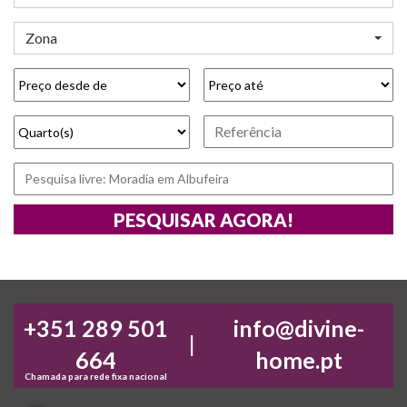
Zona
+351 289 501
info@divine-
|
664
home.pt
Chamada para rede fixa nacional