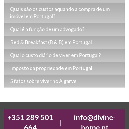
Quais são os custos aquando a compra de um
imóvel em Portugal?
Qual é a função de um advogado?
Bed & Breakfast (B & B) em Portugal
Qual o custo diário de viver em Portugal?
Imposto da propriedade em Portugal
5 fatos sobre viver no Algarve
+351 289 501
info@divine-
|
664
home.pt