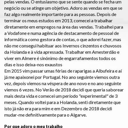
pelas vendas. O entusiasmo que se sente quando se fecha um
negócio ou se atinge um objetivo. Adoro as vendas em que se
faz algo realmente importante para as pessoas. Depois de
terminar os meus estudos em 2013, comecei a trabalhar
diretamente em empregos na área das vendas. Trabalhei para
a Vodafone e numa agência de destacamento de pessoal de
informática como gestora de contas, o que adorei fazer, mas
não me consegui habituar aos Invernos cinzentos e chuvosos
da Holanda e à vida apressada. Trabalhar em Amesterdão e
viver em Almere é sinónimo de engarrafamentos todos os
dias e isso deixa-nos exaustos
Em 2015 vim passar umas férias de raparigas a Albufeira e aí
já me apaixonei por Portugal. No ano seguinte viemos outra
vez, depois viemos na véspera de ano novo e no ano seguinte
viemos 6 vezes. No Verão de 2018 decidi que queria saborear
mais desta vida e comecei um período "experimental" de 3
meses. Quando voltei para a Holanda, senti diretamente que
isto já não era para mim e em Dezembro de 2018 decidi
mudar-me definitivamente para o Algarve.
Por que adoro o meu trabalho